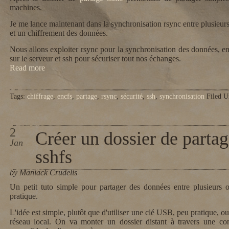
machines.
Je me lance maintenant dans la synchronisation rsync entre plusieu
et un chiffrement des données.
Nous allons exploiter rsync pour la synchronisation des données, en
sur le serveur et ssh pour sécuriser tout nos échanges.
Read more
Tags:
chiffrage
,
encfs
,
partage
,
rsync
,
sécurité
,
ssh
,
synchronisation
Filed U
2
Créer un dossier de parta
Jan
sshfs
by Maniack Crudelis
Un petit tuto simple pour partager des données entre plusieurs o
pratique.
L'idée est simple, plutôt que d'utiliser une clé USB, peu pratique, ou
réseau local. On va monter un dossier distant à travers une con