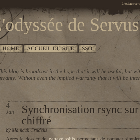
L'existence 
'odyssée de Servus
HOME
ACCUEIL DU SITE
SSO
his blog is broadcast in the hope that it will be useful, but wi
rranty. Without even the implied warranty that it will be inte
4
Synchronisation rsync sur
Jan
chiffré
by Maniack Crudelis
Après le dossier de
partage sshfs
permettant de partager simplem