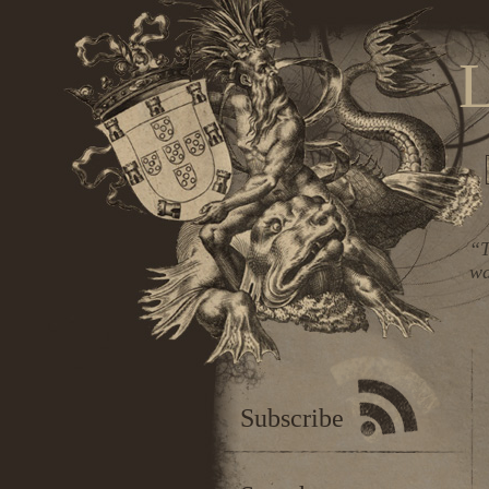
L
“T
wa
Subscribe