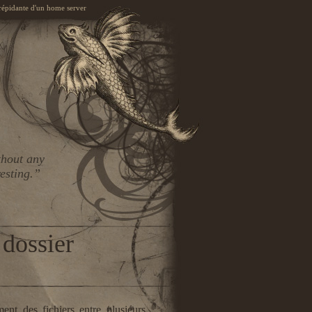
trépidante d'un home server
thout any
resting.”
 dossier
ent des fichiers entre plusieurs