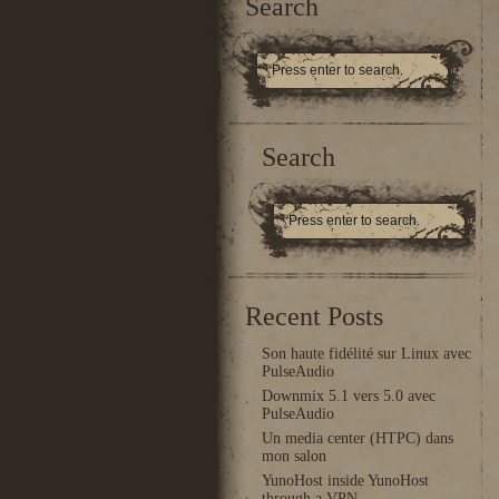
Search
Search
Recent Posts
Son haute fidélité sur Linux avec
PulseAudio
Downmix 5.1 vers 5.0 avec
PulseAudio
Un media center (HTPC) dans
mon salon
YunoHost inside YunoHost