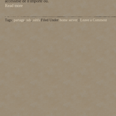
accessible de n'importe où.
Read more
Tags:
partage
,
ssh
,
sshfs
Filed Under
home server
|
Leave a Comment