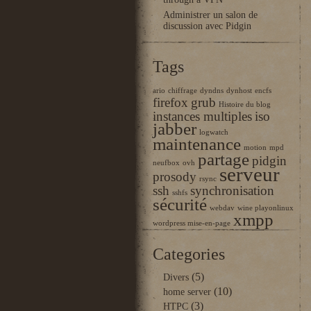
through a VPN
Administrer un salon de
discussion avec Pidgin
Tags
ario
chiffrage
dyndns
dynhost
encfs
firefox
grub
Histoire du blog
instances multiples
iso
jabber
logwatch
maintenance
motion
mpd
partage
pidgin
neufbox
ovh
serveur
prosody
rsync
ssh
synchronisation
sshfs
sécurité
webdav
wine playonlinux
xmpp
wordpress mise-en-page
Categories
(5)
Divers
(10)
home server
(3)
HTPC