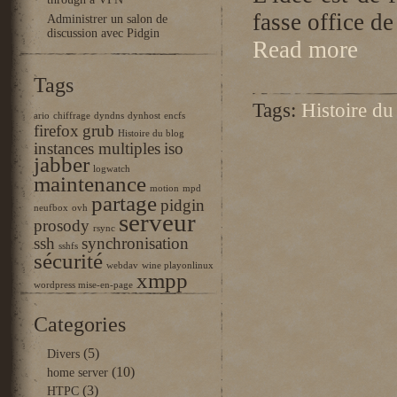
through a VPN
fasse office de
Administrer un salon de
discussion avec Pidgin
Read more
Tags
Tags:
Histoire du
ario
chiffrage
dyndns
dynhost
encfs
firefox
grub
Histoire du blog
instances multiples
iso
jabber
logwatch
maintenance
motion
mpd
partage
pidgin
neufbox
ovh
serveur
prosody
rsync
ssh
synchronisation
sshfs
sécurité
webdav
wine playonlinux
xmpp
wordpress mise-en-page
Categories
(5)
Divers
(10)
home server
(3)
HTPC