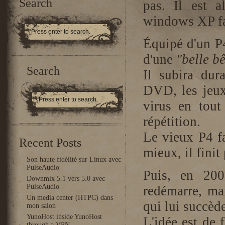
Search
pas. Il est a
windows XP fam
Équipé d'un P
d'une
"belle bê
Search
Il subira dur
DVD, les jeux
virus en tout
répétition.
Le vieux P4 fa
Recent Posts
mieux, il finit
Son haute fidélité sur Linux avec
PulseAudio
Puis, en 200
Downmix 5.1 vers 5.0 avec
PulseAudio
redémarre, ma
Un media center (HTPC) dans
qui lui succèd
mon salon
YunoHost inside YunoHost
L'idée est de f