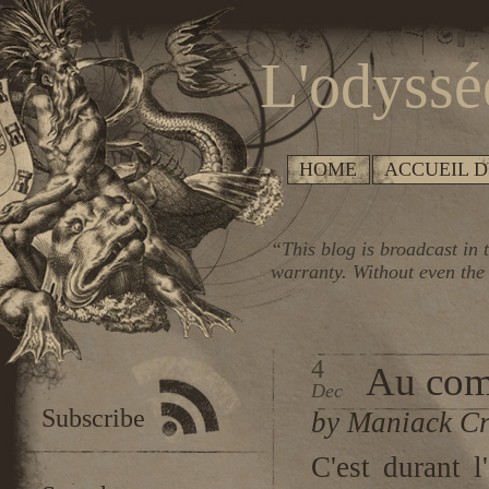
L'odyssé
HOME
ACCUEIL D
“This blog is broadcast in t
warranty. Without even the 
4
Au com
Dec
Subscribe
by Maniack Cr
C'est durant 