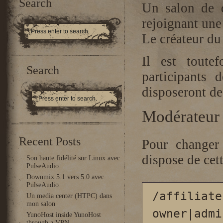
Search
Un salon de 
rejoignant une
Le créateur du 
Il est toute
Search
participants 
disposeront de 
Modérateur e
Recent Posts
Pour changer 
dispose de ce
Son haute fidélité sur Linux avec
PulseAudio
Downmix 5.1 vers 5.0 avec
PulseAudio
/affiliate 
Un media center (HTPC) dans
mon salon
owner|admi
YunoHost inside YunoHost