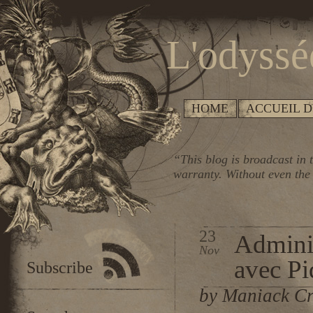
L'odyssé
HOME
ACCUEIL D
“This blog is broadcast in t
warranty. Without even the 
23
Adminis
Nov
avec Pi
Subscribe
by Maniack Cr