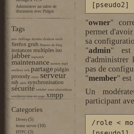
through a VPN
[pseudo2]
Administrer un salon de
discussion avec Pidgin
"
owner
" corr
Tags
permet d'avoir 
sa configurati
ario
chiffrage
dyndns
dynhost
encfs
firefox
grub
Histoire du blog
"
admin
" est
instances multiples
iso
jabber
d'administrer 
logwatch
maintenance
motion
mpd
pas de configur
partage
pidgin
neufbox
ovh
serveur
prosody
"
member
" est
rsync
ssh
synchronisation
sshfs
sécurité
Un modérate
webdav
wine playonlinux
xmpp
wordpress mise-en-page
participant av
Categories
(5)
Divers
/role < mo
(10)
home server
[pseudo1] 
(3)
HTPC