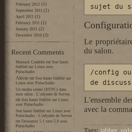
(1)
February 2012
sujet du s
(1)
September 2011
(1)
April 2011
Configurati
(1)
February 2011
(2)
January 2011
(3)
December 2010
Le propriétair
du salon.
Recent Comments
on
Maniack Crudelis
Son haute
fidélité sur Linux avec
/config ou
PulseAudio
Alecse
on
Son haute fidélité sur
de discuss
Linux avec PulseAudio
Un media center (HTPC) dans
mon salon : L'odyssée de Servus
L'ensemble de
on
Son haute fidélité sur Linux
avec PulseAudio
avec la comm
Son haute fidélité sur Linux avec
PulseAudio : L'odyssée de Servus
on
Downmix 5.1 vers 5.0 avec
PulseAudio
Tags:
jabber
,
pid