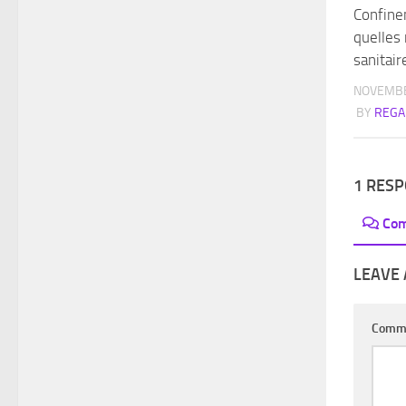
Confinem
quelles 
sanitair
NOVEMBE
BY
REGA
1 RES
Co
LEAVE 
Comm