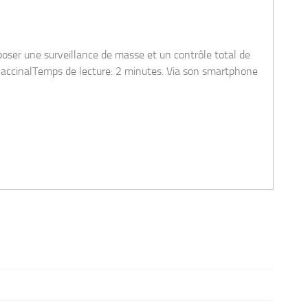
La vaccination antigrippale est-elle responsabl
January 15, 2021 | Vaccin
'humanité.1984 n'est plus un roman, c'est devenu un
Une analyse documentée et très intéressante sur la coïncidence de 
ourront faire état de leur statut et retrouver un peu de
aggravant la mortalité du covid ! FranceSoir - La vaccination anti
novembre 2020 et dans le reste de l’Europe ?Temps de lecture: 35-
[
read more
]