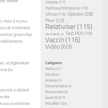
ldre, melder
Histoire
(11)
Hydroxychloroquine
(15)
Opinion
(28)
Officiel
(15)
Peur
(23)
, mais à ce jour,
Relativiser
(115)
ours de traitement.
Test PCR
(19)
volution grave chez
Seuil d'alerte
(4)
Vaccin
(116)
s médicaments.
Vidéo
(69)
s, sa fagdirektør
Catégories
Alerte
(21)
sine for
Climat
(4)
Analyse
(1)
Documentaire
(1)
vacciné, a déclaré
Ressources
(2)
ne des
covid19
(317)
 aux journalistes.
Actualité
(124)