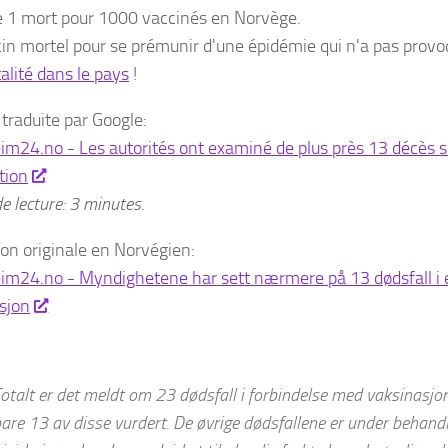
 1 mort pour 1000 vaccinés en Norvège.
in mortel pour se prémunir d'une épidémie qui n'a pas provo
alité dans le pays
!
 traduite par Google:
im24.no - Les autorités ont examiné de plus près 13 décès su
tion
 lecture: 3 minutes.
ion originale en Norvégien:
im24.no - Myndighetene har sett nærmere på 13 dødsfall i 
sjon
otalt er det meldt om 23 dødsfall i forbindelse med vaksinasjon
are 13 av disse vurdert. De øvrige dødsfallene er under behandl