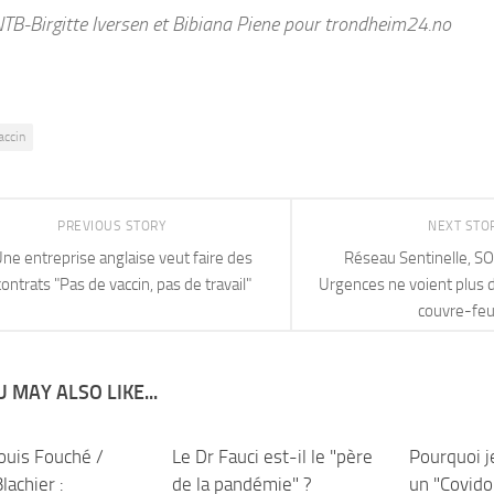
TB-Birgitte Iversen et Bibiana Piene pour trondheim24.no
accin
PREVIOUS STORY
NEXT STO
ne entreprise anglaise veut faire des
Réseau Sentinelle, S
contrats "Pas de vaccin, pas de travail"
Urgences ne voient plus 
couvre-feu
 MAY ALSO LIKE...
ouis Fouché /
Le Dr Fauci est-il le "père
Pourquoi j
lachier :
de la pandémie" ?
un "Covido