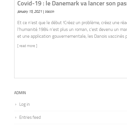
on passeport vaccinal
z une réaction, créez une solution: La recette continue de s'appliq
ncer son passeport vaccinalTemps de lecture: 2 minutes. Via son sm
ADMIN
Log in
Entries feed