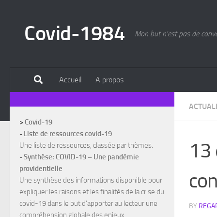
Skip to content
Covid-1984
Mon but n'est pas de convain
Accueil
A propos
ACTUAL
>
Covid-19
-
Liste de ressources covid-19
13 
Une liste de ressources, classée par thèmes.
-
Synthèse: COVID-19 – Une pandémie
providentielle
con
Une synthèse des informations disponible pour
expliquer les raisons et les finalités de la crise du
covid-19 dans le but d’apporter au lecteur une
BY
REGAR
compréhension globale des enjeux.