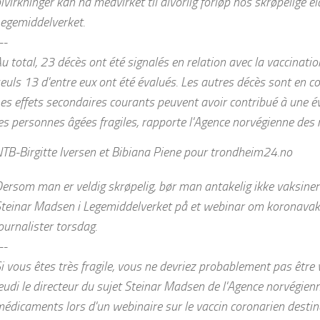
ivirkninger kan ha medvirket til alvorlig forløp hos skrøpelige e
egemiddelverket.
--
u total, 23 décès ont été signalés en relation avec la vaccination
euls 13 d'entre eux ont été évalués. Les autres décès sont en c
es effets secondaires courants peuvent avoir contribué à une é
es personnes âgées fragiles, rapporte l'Agence norvégienne de
TB-Birgitte Iversen et Bibiana Piene pour trondheim24.no
ersom man er veldig skrøpelig, bør man antakelig ikke vaksinere
teinar Madsen i Legemiddelverket på et webinar om koronavak
ournalister torsdag.
--
i vous êtes très fragile, vous ne devriez probablement pas être 
eudi le directeur du sujet Steinar Madsen de l'Agence norvégien
édicaments lors d'un webinaire sur le vaccin coronarien destiné