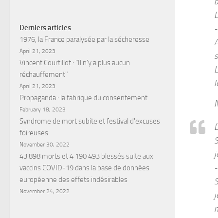
b
L
Derniers articles
-
1976, la France paralysée par la sécheresse
A
April 21, 2023
s
Vincent Courtillot : "Il n'y a plus aucun
L
réchauffement"
l
April 21, 2023
Propaganda : la fabrique du consentement
N
February 18, 2023
Syndrome de mort subite et festival d'excuses
D
foireuses
S
November 30, 2022
j
43 898 morts et 4 190 493 blessés suite aux
-
vaccins COVID-19 dans la base de données
européenne des effets indésirables
S
November 24, 2022
j
m