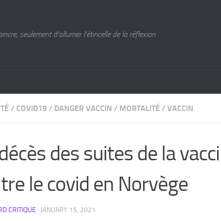
cre, seulement d'allumer l'étincelle de la réflexion
ITÉ
/
COVID19
/
DANGER VACCIN
/
MORTALITÉ
/
VACCIN
décès des suites de la vacc
tre le covid en Norvège
D CRITIQUE
·
JANUARY 15, 2021