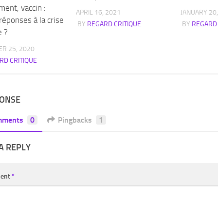
ent, vaccin :
APRIL 16, 2021
JANUARY 20,
réponses à la crise
BY
REGARD CRITIQUE
BY
REGARD 
e ?
R 25, 2020
RD CRITIQUE
PONSE
mments
0
Pingbacks
1
A REPLY
ent
*