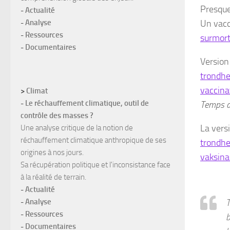
Presque
-
Actualité
-
Analyse
Un vacc
-
Ressources
surmort
-
Documentaires
Version
trondhe
vaccina
>
Climat
-
Le réchauffement climatique, outil de
Temps de
contrôle des masses ?
La vers
Une analyse critique de la notion de
réchauffement climatique anthropique de ses
trondhe
origines à nos jours.
vaksina
Sa récupération politique et l'inconsistance face
à la réalité de terrain.
-
Actualité
-
Analyse
T
-
Ressources
b
-
Documentaires