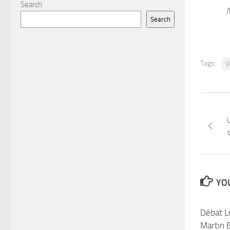
Search
N
Search
Tags:
V
U
YOU
Débat L
Martin B