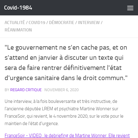
Covid-1984
Skip to content
ACTUALITÉ
/
COVID19
/
DÉMOCRATIE
/
INTERVIEW
/
RÉANIMATION
"Le gouvernement ne s'en cache pas, et on
s'attend en janvier à discuter un texte qui
sera de faire rentrer définitivement l'état
d'urgence sanitaire dans le droit commun."
BY
REGARD CRITIQUE
·
NOVEMBER 6, 2020
Une interview, à la fois bouleversante et très instructive, de
l'ancienne députée LREM et psychiatre Martine Wonner sur
FranceSoir, qui revient, le 4 novembre 2020, sur le vote pour le
maintien de l'état d'urgence.
FranceSoir - VIDEO : le debriefing de Martine Wonner. Elle revient