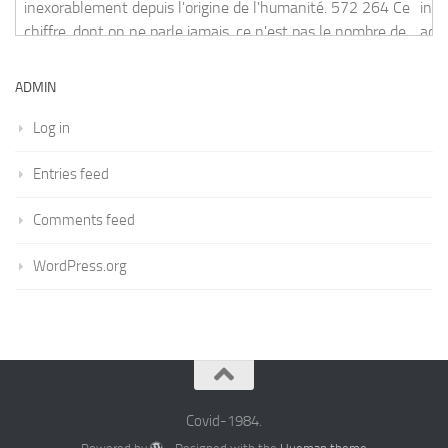
in England have hit the highest level sin
according to the latest official figures, wh
46% jump in coronavirus-related deaths i
ADMIN
[
read more
]
Log in
Entries feed
Comments feed
WordPress.org
Covid-1984.