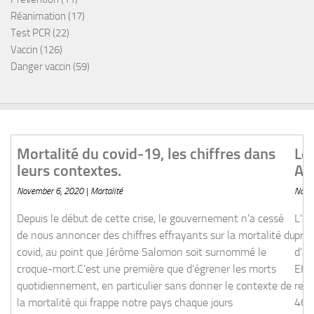
Réanimation
(17)
Test PCR
(22)
Vaccin
(126)
Danger vaccin
(59)
s chiffres dans leurs contextes.
Les décès liés au covid dans 
Angleterre augmentent de 46
November 6, 2020 | Vaccin
 gouvernement n'a cessé de nous annoncer des chiffres
vid, au point que Jérôme Salomon soit surnommé le croque-
L'angleterre, pays très en avance sur la v
ner les morts quotidiennement, en particulier sans donner le
priorité est mise sur la vaccination en E
e notre pays chaque jours inexorablement depuis l'origine de
d'augmentation des décès covid dans ce
nt on ne parle jamais, ce n'est pas le nombre de mort du covid
EHPAD.Aucun lien bien entendu... The Gua
related deaths in care homes in England 
46%Temps de lecture: 5-6 minutes. Death