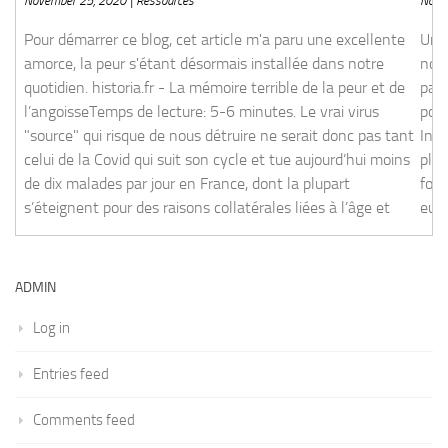
November 25, 2020 | Vaccin
'a paru une excellente amorce, la peur s'étant désormais
Une analyse globale de la situation indienn
ria.fr - La mémoire terrible de la peur et de l’angoisseTemps de
notre propre situation par Gérard Maudrux, 
ource" qui risque de nous détruire ne serait donc pas tant celui
parfaitement la situation par l’histoire de la p
 aujourd’hui moins de dix malades par jour en France, dont la
poutre dans l’œil. Blog du Dr Gérard Maudru
ollatérales liées à l’âge et
IndeTemps de lecture: 7-9 minutes. A ce jour 
plus de cas que lors de leur première vague,
fois plus que lors de notre première vague (o
eux aussi). Alors, ce record du monde, le vrai,
[
read more
]
ADMIN
Log in
Entries feed
Comments feed