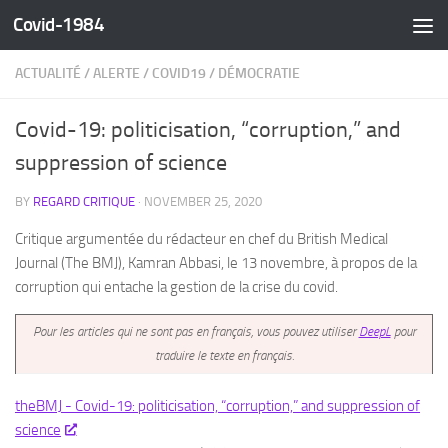
Covid-1984
Skip to content
ACTUALITÉ
/
ALERTE
/
COVID19
/
DÉMOCRATIE
Covid-19: politicisation, “corruption,” and
suppression of science
BY
REGARD CRITIQUE
·
NOVEMBER 25, 2020
Critique argumentée du rédacteur en chef du British Medical
Journal (The BMJ), Kamran Abbasi, le 13 novembre, à propos de la
corruption qui entache la gestion de la crise du covid.
Pour les articles qui ne sont pas en français, vous pouvez utiliser
DeepL
pour
traduire le texte en français.
theBMJ - Covid-19: politicisation, “corruption,” and suppression of
science