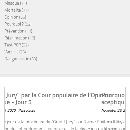
Masque
(11)
Mortalité
(71)
Opinion
(36)
Pourquoi ?
(82)
Prévention
(11)
Réanimation
(17)
Test PCR
(22)
Vaccin
(126)
Danger vaccin
(59)
’Opinion Publique - Jour 5
Pourquoi je suis devenu un "Covido-
sceptique" ?
November 29, 2020 | Ressources
er Fuellmich.Il y est question de l'effondrement financier et de
ysee - Grand Jury | Day 5 (English) | Economical and financial
Une intéressante ressource sur comment démontrer à
 Jour 5 - Destruction économique Patrick M. Wood, économiste
votre entourage, resté naïf, que le discours officiel est très