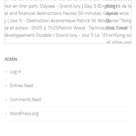
reat Reset & Développement Durable / Grand Jury - Jour 5 Le
éloigné de la réalité et que la vérité est bien plus terrifiante
que le virus. OffGuardian - Why I Became a “Covid
Denier”Temps de lecture: 14-17 minutes. My conclusion
that Covid-19 was being used as a vehicle to bring in a
horrifying social and economic reset wasn’t reached until
all other aspects of the previous timeline of 5 months
slotted in.--
ADMIN
[
read more
]
Log in
Entries feed
Comments feed
WordPress.org