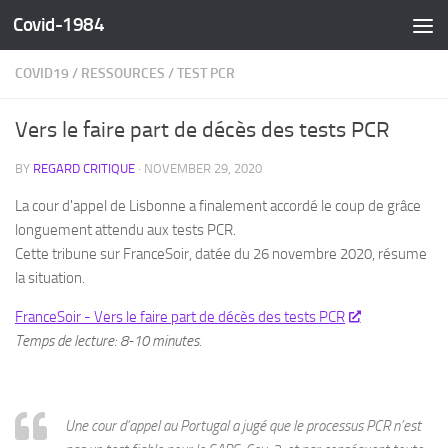
Covid-1984
Skip to content
COVID19
/
RESSOURCES
/
TEST PCR
Vers le faire part de décès des tests PCR
BY
REGARD CRITIQUE
·
NOVEMBER 29, 2020
La cour d'appel de Lisbonne a finalement accordé le coup de grâce
longuement attendu aux tests PCR.
Cette tribune sur FranceSoir, datée du 26 novembre 2020, résume
la situation.
FranceSoir - Vers le faire part de décès des tests PCR
Temps de lecture: 8-10 minutes.
Une cour d’appel au Portugal a jugé que le processus PCR n’est