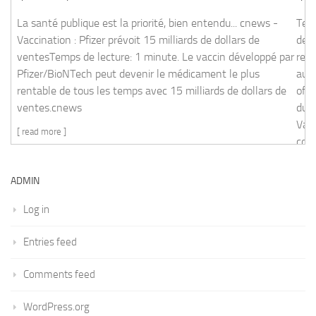
 bien entendu... cnews - Vaccination : Pfizer prévoit 15 milliards
cture: 1 minute. Le vaccin développé par Pfizer/BioNTech peut
Telle est la promesse du gouvernement 
ntable de tous les temps avec 15 milliards de dollars de
dernier message officiel: "Parce qu'on r
retrouver, vaccinons-nous."L'épreuve de 
autre, même vacciné, pas de retrouvaille
officiellement reconnu partiellement effi
du gouvernement pour inciter à la vacc
Vaccin Covid-19 - Gouvernement "mêm
continuons d'appliquer les gestes barri
secondes. On retrouve tout de sui
ADMIN
[
read more
]
Log in
Entries feed
Comments feed
WordPress.org