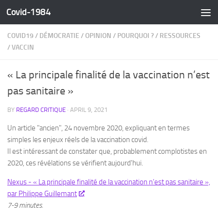
Covid-1984
Skip to content
COVID19
/
DÉMOCRATIE
/
OPINION
/
POURQUOI ?
/
RESSOURCES
/
VACCIN
« La principale finalité de la vaccination n’est
pas sanitaire »
BY
REGARD CRITIQUE
·
APRIL 9, 2021
Un article "ancien", 24 novembre 2020, expliquant en termes
simples les enjeux réels de la vaccination covid.
Il est intéressant de constater que, probablement complotistes en
2020, ces révélations se vérifient aujourd'hui.
Nexus - « La principale finalité de la vaccination n’est pas sanitaire »,
par Philippe Guillemant
7-9 minutes.