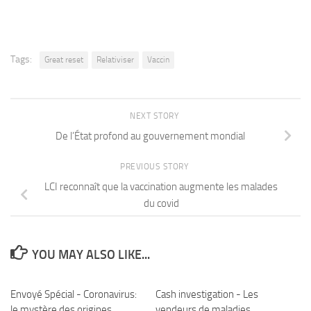
Tags:
Great reset
Relativiser
Vaccin
NEXT STORY
De l’État profond au gouvernement mondial
PREVIOUS STORY
LCI reconnaît que la vaccination augmente les malades
du covid
YOU MAY ALSO LIKE...
Envoyé Spécial - Coronavirus:
Cash investigation - Les
le mystère des origines
vendeurs de maladies