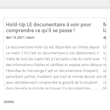
oir pour comprendre ce qu'il se passe !
Malaria business : les laboratoire
la médecine naturelle ?
April 10, 2021 | Ressources
sur Vimeo depuis ce matin 11h.C'est un documentaire à voir
és à l'actuelle crise du covid avec des informations fiables et
Documentaire France 24, daté de janvier 2019, q
ndue du mensonge.C'est un documentaire choquant, perturbant
sur la guerre des big pharma pour empêcher l'us
rait voir pour véritablement comprendre la gravité de la
l'Artemisia pour ne pas concurrencer leurs
e ! Ce documentaire, financé à l'origine
médicaments.L'Artemisia qui, comme l'hydroxyc
est un anti-paludique et, comme l'hydroxychloro
été balayée d'un revers de la main dans le trai
covid malgré les preuves de son efficacité. Yout
Malaria business : les laboratoires contre la mé
naturelle ?39 minutes. Et pourtant, on s
ADMIN
[
read more
]