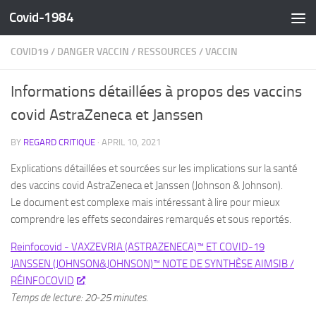
Covid-1984
Skip to content
COVID19
/
DANGER VACCIN
/
RESSOURCES
/
VACCIN
Informations détaillées à propos des vaccins
covid AstraZeneca et Janssen
BY
REGARD CRITIQUE
·
APRIL 10, 2021
Explications détaillées et sourcées sur les implications sur la santé
des vaccins covid AstraZeneca et Janssen (Johnson & Johnson).
Le document est complexe mais intéressant à lire pour mieux
comprendre les effets secondaires remarqués et sous reportés.
Reinfocovid - VAXZEVRIA (ASTRAZENECA)™ ET COVID-19
JANSSEN (JOHNSON&JOHNSON)™ NOTE DE SYNTHÈSE AIMSIB /
RÉINFOCOVID
Temps de lecture: 20-25 minutes.