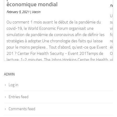
February 5, 2021 | Vaccin
but de la pandémie du covid-19, le World Economic Forum
Une explication, scientifique, de l'appa
démie de coronavirus afin de définir les stratégies à
suites de la vaccination de masse.Le P
s qui laisse pour le moins perplexe... Tout d'abord, qu'est-ce que
virologue et prix nobel pour sa découve
 Security - Event 201Temps de lecture: 1-2 minutes. The Johns
fourni une explication claire et souven
rity in partnership with the World Economic Forum and the Bill
rejoint les propos d'autres experts sur 
évidente des "vaccins" sur l'émergence
Odysee - Professeur Luc Montagnier ..
viennent des vaccinations !11 minutes
la vaccination qui
ADMIN
[
read more
]
Log in
Entries feed
Comments feed