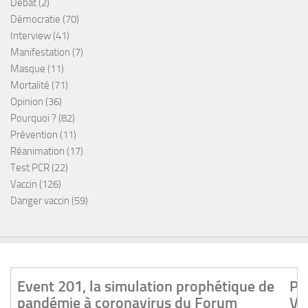
Débat
(2)
Démocratie
(70)
Interview
(41)
Manifestation
(7)
Masque
(11)
Mortalité
(71)
Opinion
(36)
Pourquoi ?
(82)
Prévention
(11)
Réanimation
(17)
Test PCR
(22)
Vaccin
(126)
Danger vaccin
(59)
ion prophétique de pandémie à coronavirus
Professeur Luc Montagnier ..
 mondial
VARIANTS viennent des vacc