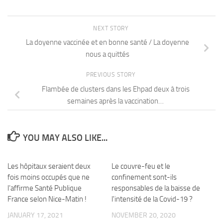
NEXT STORY
La doyenne vaccinée et en bonne santé / La doyenne
nous a quittés
PREVIOUS STORY
Flambée de clusters dans les Ehpad deux à trois
semaines après la vaccination…
YOU MAY ALSO LIKE...
Les hôpitaux seraient deux
Le couvre-feu et le
fois moins occupés que ne
confinement sont-ils
l’affirme Santé Publique
responsables de la baisse de
France selon Nice-Matin !
l'intensité de la Covid-19 ?
JANUARY 17, 2021
NOVEMBER 20, 2020