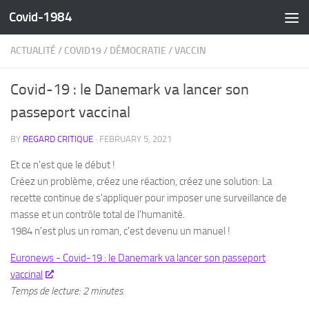
Covid-1984
Skip to content
ACTUALITÉ
/
COVID19
/
DÉMOCRATIE
/
VACCIN
Covid-19 : le Danemark va lancer son
passeport vaccinal
BY
REGARD CRITIQUE
·
FEBRUARY 5, 2021
Et ce n'est que le début !
Créez un problème, créez une réaction, créez une solution: La
recette continue de s'appliquer pour imposer une surveillance de
masse et un contrôle total de l'humanité.
1984 n'est plus un roman, c'est devenu un manuel !
Euronews - Covid-19 : le Danemark va lancer son passeport
vaccinal
Temps de lecture: 2 minutes.