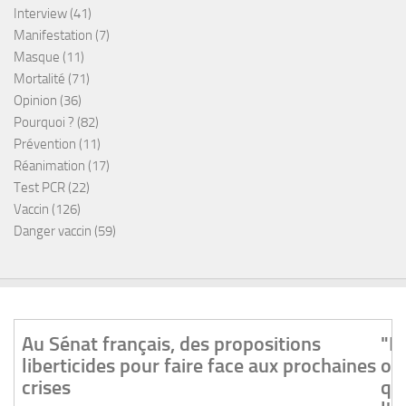
Interview
(41)
Manifestation
(7)
Masque
(11)
Mortalité
(71)
Opinion
(36)
Pourquoi ?
(82)
Prévention
(11)
Réanimation
(17)
Test PCR
(22)
Vaccin
(126)
Danger vaccin
(59)
positions liberticides pour faire face aux
"Le gouvernement ne s'en cache
on s'attend en janvier à discute
qui sera de faire rentrer défini