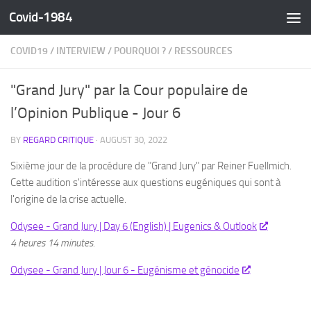
Covid-1984
Skip to content
COVID19
/
INTERVIEW
/
POURQUOI ?
/
RESSOURCES
"Grand Jury" par la Cour populaire de
l’Opinion Publique - Jour 6
BY
REGARD CRITIQUE
·
AUGUST 30, 2022
Sixième jour de la procédure de "Grand Jury" par Reiner Fuellmich.
Cette audition s'intéresse aux questions eugéniques qui sont à
l'origine de la crise actuelle.
Odysee - Grand Jury | Day 6 (English) | Eugenics & Outlook
4 heures 14 minutes.
Odysee - Grand Jury | Jour 6 - Eugénisme et génocide