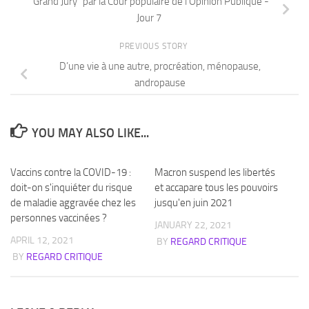
"Grand Jury" par la Cour populaire de l’Opinion Publique -
Jour 7
PREVIOUS STORY
D’une vie à une autre, procréation, ménopause,
andropause
YOU MAY ALSO LIKE...
Vaccins contre la COVID-19 :
Macron suspend les libertés
doit-on s'inquiéter du risque
et accapare tous les pouvoirs
de maladie aggravée chez les
jusqu'en juin 2021
personnes vaccinées ?
JANUARY 22, 2021
APRIL 12, 2021
BY
REGARD CRITIQUE
BY
REGARD CRITIQUE