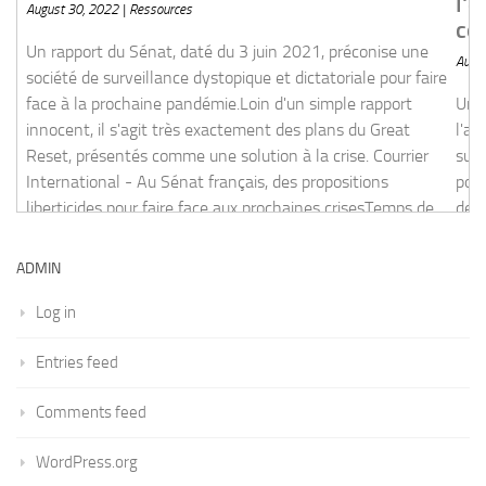
l'état d'urgence sanitaire dans l
2021, préconise une société de surveillance dystopique et
commun."
haine pandémie.Loin d'un simple rapport innocent, il s'agit très
August 30, 2022 | Réanimation
 présentés comme une solution à la crise. Courrier
 propositions liberticides pour faire face aux prochaines
Une interview, à la fois bouleversante et très
 rapport du Sénat est disponible sur le site du Sénat.Cri
l'ancienne députée LREM et psychiatre Ma
sur FranceSoir, qui revient, le 4 novembre 20
pour le maintien de l'état d'urgence. FranceS
debriefing de Martine Wonner. Elle revient su
l'Assemblée Nationale24 minutes. Cette stra
la peur a aussi fonctionné sur les confrères, 
ADMIN
du moment où on leur a expliqué que, malgr
Log in
[
read more
]
Entries feed
Comments feed
WordPress.org