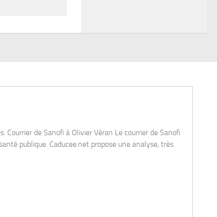
Awaken with JP - Pourquoi les gilets de sauveta
March 17, 2021 | Vaccin
t disponible sur le site de l'IHU Méditerranée Infection.
Un peu d'humour avec cette métaphore du gilet de sauvetage indispe
es d’hydroxychloroquine du Pr Raoul
[
read more
]