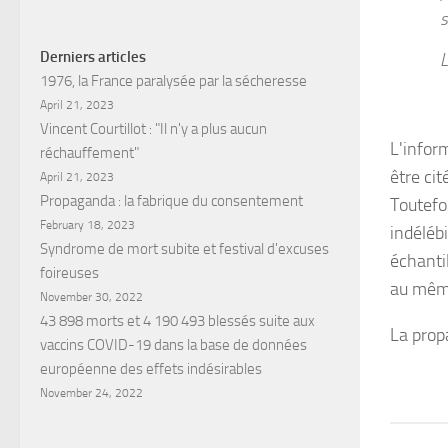
s
Derniers articles
L
1976, la France paralysée par la sécheresse
April 21, 2023
Vincent Courtillot : "Il n'y a plus aucun
L'inform
réchauffement"
être cité
April 21, 2023
Propaganda : la fabrique du consentement
Toutefoi
February 18, 2023
indéléb
Syndrome de mort subite et festival d'excuses
échanti
foireuses
au même
November 30, 2022
43 898 morts et 4 190 493 blessés suite aux
La propa
vaccins COVID-19 dans la base de données
européenne des effets indésirables
November 24, 2022