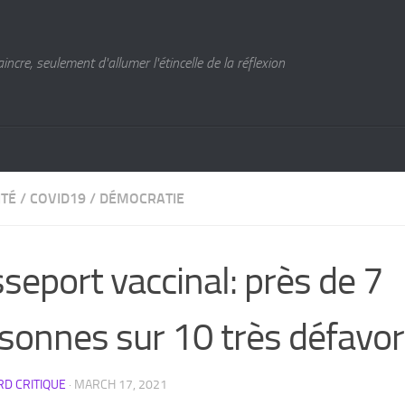
cre, seulement d'allumer l'étincelle de la réflexion
ITÉ
/
COVID19
/
DÉMOCRATIE
seport vaccinal: près de 7
sonnes sur 10 très défavo
D CRITIQUE
·
MARCH 17, 2021