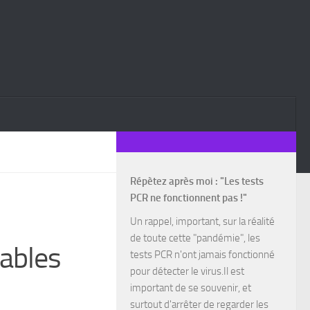
Répètez après moi : "Les tests
PCR ne fonctionnent pas !"
Un rappel, important, sur la réalité
de toute cette "pandémie", les
rables
tests PCR n'ont jamais fonctionné
pour détecter le virus.Il est
important de se souvenir, et
surtout d'arrêter de regarder les