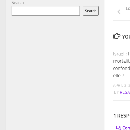
Search
Lo
Search
YOU
Israël :
mortali
confon
elle ?
APRIL 2,
BY
REGA
1 RES
Co