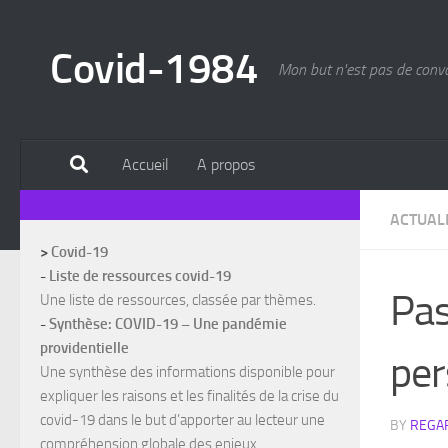
Skip to content
Covid-1984
Mon but n'est pas de convain
Accueil
A propos
ACTUAL
>
Covid-19
-
Liste de ressources covid-19
Pas
Une liste de ressources, classée par thèmes.
-
Synthèse: COVID-19 – Une pandémie
providentielle
per
Une synthèse des informations disponible pour
expliquer les raisons et les finalités de la crise du
covid-19 dans le but d’apporter au lecteur une
BY
REGAR
compréhension globale des enjeux.