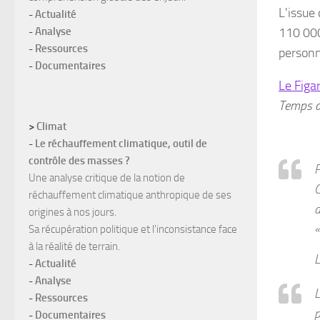
L'issue
-
Actualité
-
Analyse
110 000
-
Ressources
personn
-
Documentaires
Le Figa
Temps d
>
Climat
-
Le réchauffement climatique, outil de
contrôle des masses ?
P
Une analyse critique de la notion de
C
réchauffement climatique anthropique de ses
d
origines à nos jours.
«
Sa récupération politique et l'inconsistance face
à la réalité de terrain.
L
-
Actualité
-
Analyse
L
-
Ressources
p
-
Documentaires