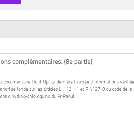
vérifiées. Courrier de Sanofi à Olivier Véran Le courrier de Sanofi es
, très neutre, de la situation.Sanofi refuse d’honorer les command