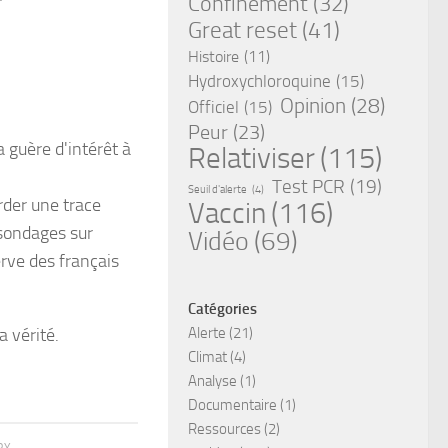
Confinement
(32)
Great reset
(41)
Histoire
(11)
Hydroxychloroquine
(15)
Opinion
(28)
Officiel
(15)
Peur
(23)
a guère d'intérêt à
Relativiser
(115)
Test PCR
(19)
Seuil d'alerte
(4)
arder une trace
Vaccin
(116)
 sondages sur
Vidéo
(69)
rve des français
Catégories
a vérité.
Alerte
(21)
Climat
(4)
Analyse
(1)
Documentaire
(1)
Ressources
(2)