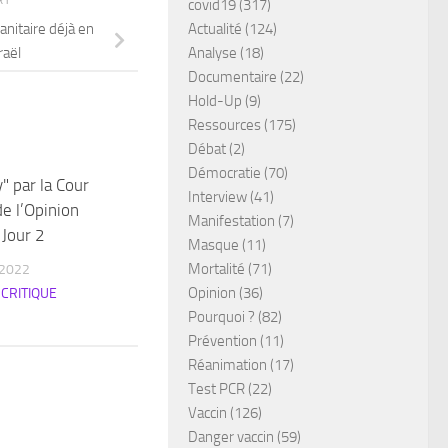
RY
covid19
(317)
sanitaire déjà en
Actualité
(124)
raël
Analyse
(18)
Documentaire
(22)
Hold-Up
(9)
Ressources
(175)
Débat
(2)
Démocratie
(70)
" par la Cour
Interview
(41)
de l’Opinion
Manifestation
(7)
 Jour 2
Masque
(11)
Mortalité
(71)
 2022
Opinion
(36)
CRITIQUE
Pourquoi ?
(82)
Prévention
(11)
Réanimation
(17)
Test PCR
(22)
Vaccin
(126)
Danger vaccin
(59)