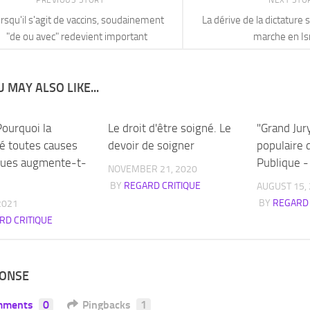
PREVIOUS STORY
NEXT STO
rsqu'il s'agit de vaccins, soudainement
La dérive de la dictature 
"de ou avec" redevient important
marche en Is
 MAY ALSO LIKE...
 Pourquoi la
Le droit d'être soigné. Le
"Grand Jury
té toutes causes
devoir de soigner
populaire 
dues augmente-t-
Publique -
NOVEMBER 21, 2020
BY
REGARD CRITIQUE
AUGUST 15,
BY
REGARD 
 2021
RD CRITIQUE
PONSE
mments
0
Pingbacks
1